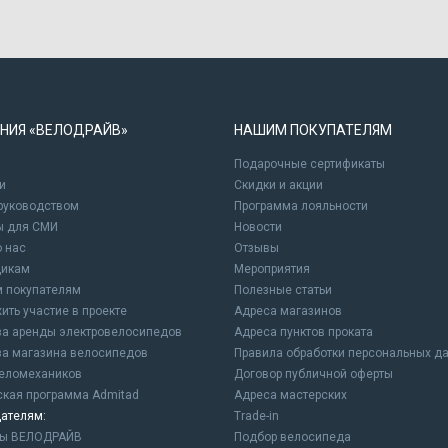
НИЯ «ВЕЛОДРАЙВ»
НАШИМ ПОКУПАТЕЛЯМ
Подарочные сертификаты
и
Cкидки и акции
 руководством
Программа лояльности
ы для СМИ
Новости
о нас
Отзывы
щикам
Мероприятия
 покупателям
Полезные статьи
ить участие в проекте
Адреса магазинов
а аренды электровелосипедов
Адреса пунктов проката
а магазина велосипедов
Правила обработки персональных д
еломехаников
Договор публичной оферты
ская программа Admitad
Адреса мастерских
ателям:
Trade-in
ны ВЕЛОДРАЙВ
Подбор велосипеда