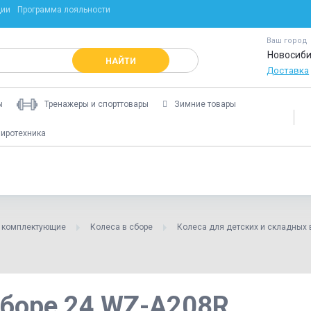
ции
Программа лояльности
Ваш город
Новосиби
НАЙТИ
Доставка
ы
Тренажеры и спорттовары
Зимние товары
иротехника
и комплектующие
Колеса в сборе
Колеса для детских и складных 
сборе 24 WZ-A208R