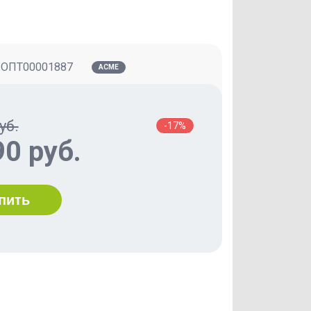
:
ОПТ00001887
ACME
уб.
-17%
90 руб.
пить