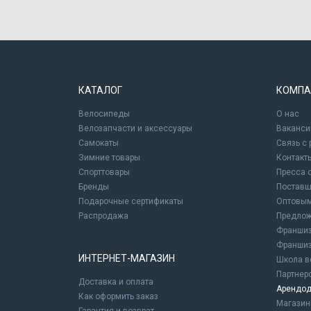
КАТАЛОГ
КОМПА
Велосипеды
О нас
Велозапчасти и аксессуары
Ваканси
Самокаты
Связь с
Зимние товары
Контакт
Спорттовары
Пресса 
Бренды
Постав
Подарочные сертификаты
Оптовым
Распродажа
Предлож
Франшиз
Франшиз
ИНТЕРНЕТ-МАГАЗИН
Школа в
Партнер
Доставка и оплата
Арендод
Как оформить заказ
Магази