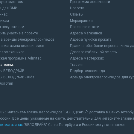
 руководством
Программа лояльности
ы для СМИ
Новости
о нас
Отзывы
щикам
Мероприятия
 покупателям
Полезные статьи
ить участие в проекте
Адреса магазинов
а аренды электровелосипедов
Адреса пунктов проката
а магазина велосипедов
Правила обработки персональных д
еломехаников
Договор публичной оферты
ская программа Admitad
Адреса мастерских
ателям:
Trade-in
ны ВЕЛОДРАЙВ
Подбор велосипеда
ы ВЕЛОДРАЙВ - Kids
Аренда электровелосипедов для ку
логотип
026 Интернет-магазин велосипедов "ВЕЛОДРАЙВ": доставка в Санкт-Петербург
России. Все цены, указанные на сайте, действительны для интернет-магази
ых магазинах
"ВЕЛОДРАЙВ" Санкт-Петербурга и России могут отличаться.