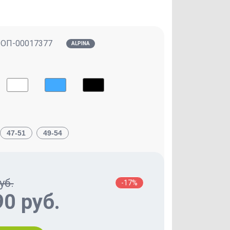
:
ОП-00017377
ALPINA
47-51
49-54
уб.
-17%
90 руб.