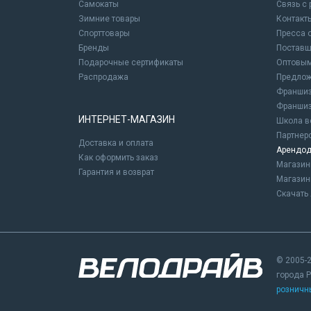
Самокаты
Связь с
Зимние товары
Контакт
Спорттовары
Пресса 
Бренды
Постав
Подарочные сертификаты
Оптовым
Распродажа
Предлож
Франшиз
Франшиз
ИНТЕРНЕТ-МАГАЗИН
Школа в
Партнер
Доставка и оплата
Арендод
Как оформить заказ
Магази
Гарантия и возврат
Магазин
Скачать 
© 2005-2
города 
розничн