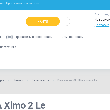
ции
Программа лояльности
Ваш город
Новосиби
НАЙТИ
Доставка
ы
Тренажеры и спорттовары
Зимние товары
иротехника
ары
Шлемы
Велошлемы
Велошлем ALPINA Ximo 2 Le
 Ximo 2 Le