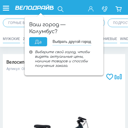
ГОРНЫЕ ВЕЛОСИПЕДЫ
ДЕТСКИЕ ВЕЛОСИПЕДЫ
ПОДРОС
Ваш город —
Колумбус?
МУЖСКИЕ
20 ДЮЙМОВ
24 ДЮЙМА
26" ДЮЙМОВ
АЛЮМИНИЕВЫЕ
WIN
Да
Выбрать другой город
Выберите свой город, чтобы
видеть актуальные цены,
наличие товаров и способы
Велосипед ASPECT Oasis 27.5 2026
получения заказа.
Артикул: ОП-00015032
Доба
Добавит