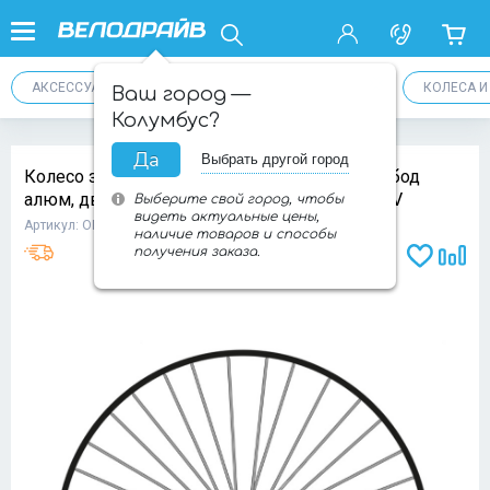
АКСЕССУАРЫ
ТРАНСМИССИЯ
ПЕДАЛИ
КОЛЕСА 
Ваш город —
Колумбус?
Да
Выбрать другой город
Колесо заднее 24" TRIX D1-24-black-11045, обод
алюм, дв, 36H, фрез, 507х19.6/25х29,5мм, A/V
Выберите свой город, чтобы
видеть актуальные цены,
Артикул: ОП-00010008
наличие товаров и способы
получения заказа.
Доба
Добавит