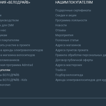
НИЯ «ВЕЛОДРАЙВ»
НАШИМ ПОКУПАТЕЛЯМ
Подарочные сертификаты
и
Cкидки и акции
 руководством
Программа лояльности
ы для СМИ
Новости
о нас
Отзывы
щикам
Мероприятия
 покупателям
Полезные статьи
ить участие в проекте
Адреса магазинов
а аренды электровелосипедов
Адреса пунктов проката
а магазина велосипедов
Правила обработки персональных д
еломехаников
Договор публичной оферты
ская программа Admitad
Адреса мастерских
ателям:
Trade-in
ны ВЕЛОДРАЙВ
Подбор велосипеда
ы ВЕЛОДРАЙВ - Kids
Аренда электровелосипедов для ку
логотип