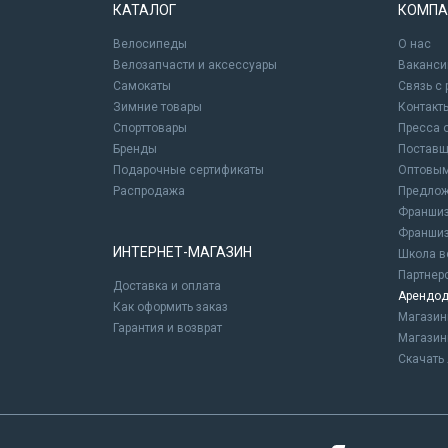
КАТАЛОГ
КОМПА
Велосипеды
О нас
Велозапчасти и аксессуары
Ваканси
Самокаты
Связь с
Зимние товары
Контакт
Спорттовары
Пресса 
Бренды
Постав
Подарочные сертификаты
Оптовым
Распродажа
Предлож
Франшиз
Франшиз
ИНТЕРНЕТ-МАГАЗИН
Школа в
Партнер
Доставка и оплата
Арендод
Как оформить заказ
Магази
Гарантия и возврат
Магазин
Скачать 