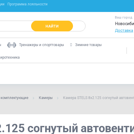
ции
Программа лояльности
Ваш город
Новосиби
НАЙТИ
Доставка
ы
Тренажеры и спорттовары
Зимние товары
иротехника
и комплектующие
Камеры
Камера STELS 8x2.125 согнутый автовен
.125 согнутый автовент