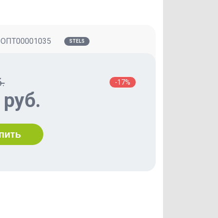
:
ОПТ00001035
STELS
.
-17%
 руб.
пить