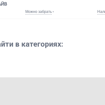
АЙВ
Можно забрать
Нал
йти в категориях: