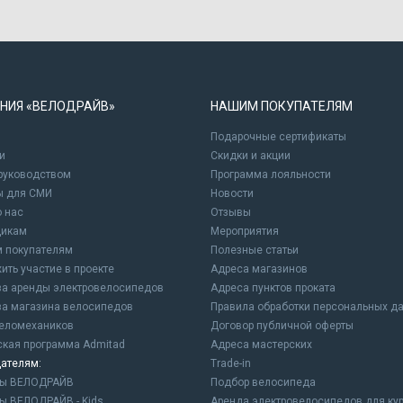
НИЯ «ВЕЛОДРАЙВ»
НАШИМ ПОКУПАТЕЛЯМ
Подарочные сертификаты
и
Cкидки и акции
 руководством
Программа лояльности
ы для СМИ
Новости
о нас
Отзывы
щикам
Мероприятия
 покупателям
Полезные статьи
ить участие в проекте
Адреса магазинов
а аренды электровелосипедов
Адреса пунктов проката
а магазина велосипедов
Правила обработки персональных д
еломехаников
Договор публичной оферты
ская программа Admitad
Адреса мастерских
ателям:
Trade-in
ны ВЕЛОДРАЙВ
Подбор велосипеда
ы ВЕЛОДРАЙВ - Kids
Аренда электровелосипедов для ку