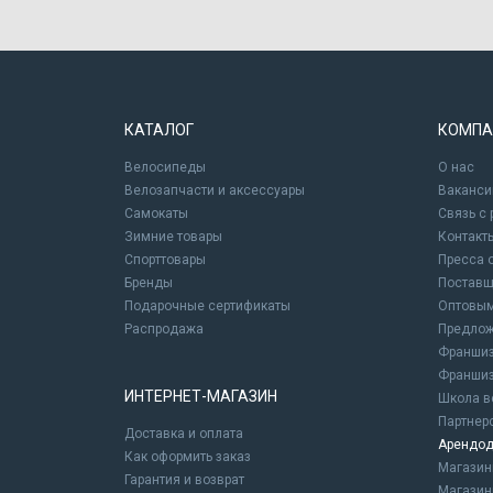
КАТАЛОГ
КОМПА
Велосипеды
О нас
Велозапчасти и аксессуары
Ваканси
Самокаты
Связь с
Зимние товары
Контакт
Спорттовары
Пресса 
Бренды
Постав
Подарочные сертификаты
Оптовым
Распродажа
Предлож
Франшиз
Франшиз
ИНТЕРНЕТ-МАГАЗИН
Школа в
Партнер
Доставка и оплата
Арендод
Как оформить заказ
Магази
Гарантия и возврат
Магазин