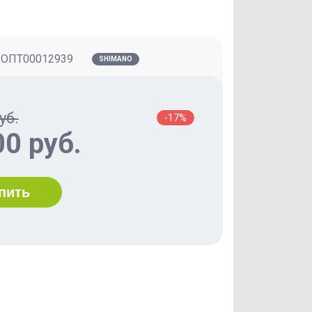
:
ОПТ00012939
SHIMANO
уб.
-17%
00 руб.
пить