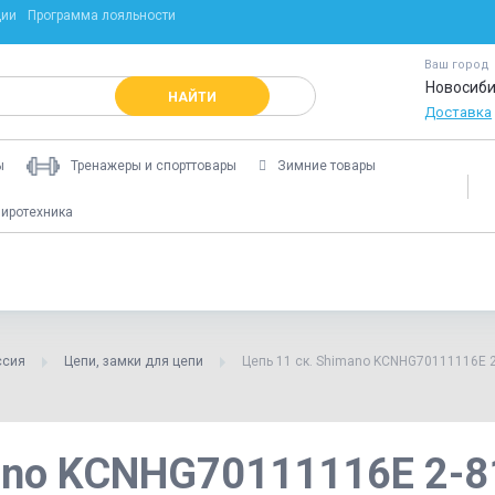
ции
Программа лояльности
Ваш город
Новосиби
НАЙТИ
Доставка
ы
Тренажеры и спорттовары
Зимние товары
иротехника
ссия
Цепи, замки для цепи
Цепь 11 ск. Shimano KCNHG70111116E 
mano KCNHG70111116E 2-8