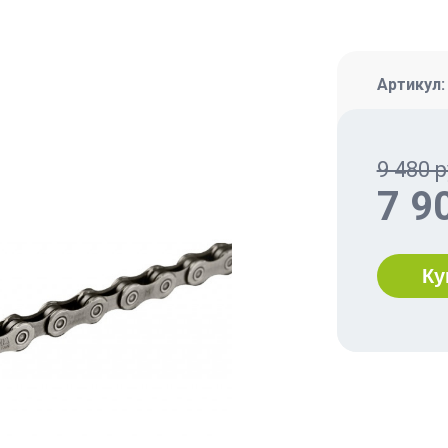
Артикул
9 480 р
7 9
Ку