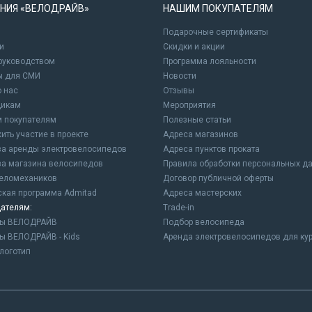
НИЯ «ВЕЛОДРАЙВ»
НАШИМ ПОКУПАТЕЛЯМ
Подарочные сертификаты
и
Cкидки и акции
 руководством
Программа лояльности
ы для СМИ
Новости
о нас
Отзывы
щикам
Мероприятия
 покупателям
Полезные статьи
ить участие в проекте
Адреса магазинов
а аренды электровелосипедов
Адреса пунктов проката
а магазина велосипедов
Правила обработки персональных д
еломехаников
Договор публичной оферты
ская программа Admitad
Адреса мастерских
ателям:
Trade-in
ны ВЕЛОДРАЙВ
Подбор велосипеда
ы ВЕЛОДРАЙВ - Kids
Аренда электровелосипедов для ку
логотип