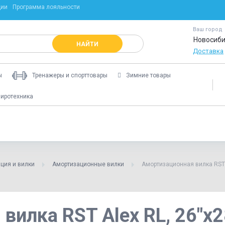
ции
Программа лояльности
Ваш город
Новосиби
НАЙТИ
Доставка
ы
Тренажеры и спорттовары
Зимние товары
иротехника
ция и вилки
Амортизационные вилки
Амортизационная вилка RST A
илка RST Alex RL, 26"х28