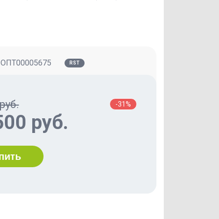
:
ОПТ00005675
RST
руб.
-31%
500 руб.
пить