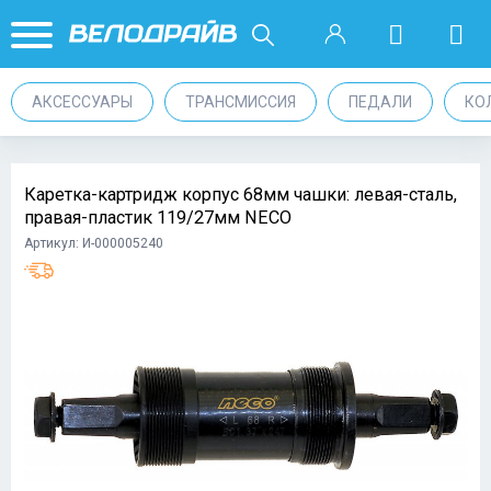
АКСЕССУАРЫ
ТРАНСМИССИЯ
ПЕДАЛИ
КО
Каретка-картридж корпус 68мм чашки: левая-сталь,
правая-пластик 119/27мм NECO
Артикул: И-000005240