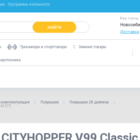
ции
Программа лояльности
Ваш город
Новосиби
НАЙТИ
Доставка
ы
Тренажеры и спорттовары
Зимние товары
иротехника
и комплектующие
Покрышки
Покрышки 28 дюймов
441072
ITYHOPPER V99 Classic, 