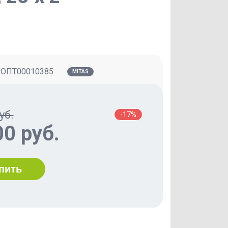
:
ОПТ00010385
MITAS
уб.
-17%
00 руб.
пить