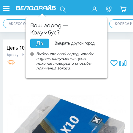
АКСЕССУАРЫ
ТРАНСМИССИЯ
ПЕДАЛИ
КОЛЕСА 
Ваш город —
Колумбус?
Да
Выбрать другой город
Цепь 10 ск. KMC Х-10 Grey с замком
Выберите свой город, чтобы
Артикул: И-0068245
видеть актуальные цены,
наличие товаров и способы
Доба
Добавит
получения заказа.