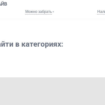
АЙВ
Можно забрать
Нал
йти в категориях: