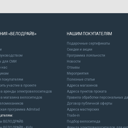
НИЯ «ВЕЛОДРАЙВ»
НАШИМ ПОКУПАТЕЛЯМ
Подарочные сертификаты
и
Cкидки и акции
 руководством
Программа лояльности
ы для СМИ
Новости
о нас
Отзывы
щикам
Мероприятия
 покупателям
Полезные статьи
ить участие в проекте
Адреса магазинов
а аренды электровелосипедов
Адреса пунктов проката
а магазина велосипедов
Правила обработки персональных д
еломехаников
Договор публичной оферты
ская программа Admitad
Адреса мастерских
ателям:
Trade-in
ны ВЕЛОДРАЙВ
Подбор велосипеда
ы ВЕЛОДРАЙВ - Kids
Аренда электровелосипедов для ку