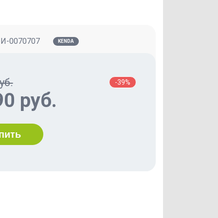
:
И-0070707
KENDA
уб.
-39%
90 руб.
пить