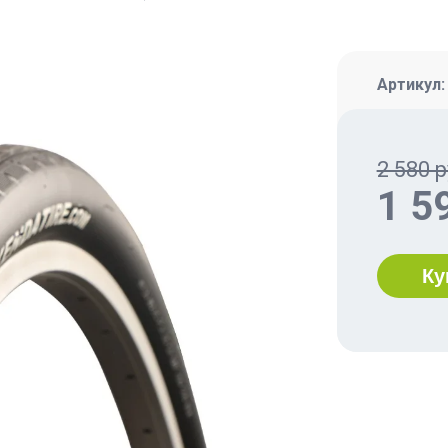
Артикул
2 580 р
1 5
Ку