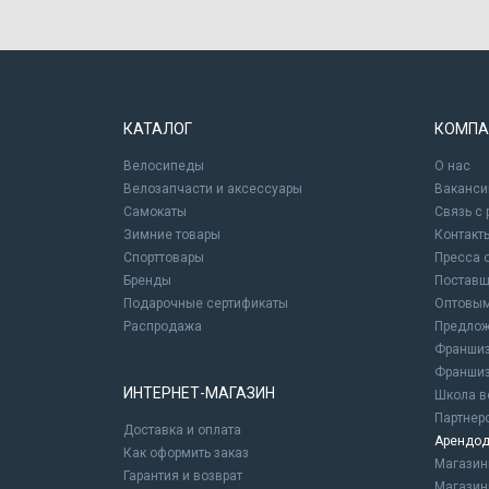
КАТАЛОГ
КОМПА
Велосипеды
О нас
Велозапчасти и аксессуары
Ваканси
Самокаты
Связь с
Зимние товары
Контакт
Спорттовары
Пресса 
Бренды
Постав
Подарочные сертификаты
Оптовым
Распродажа
Предлож
Франшиз
Франшиз
ИНТЕРНЕТ-МАГАЗИН
Школа в
Партнер
Доставка и оплата
Арендод
Как оформить заказ
Магази
Гарантия и возврат
Магазин