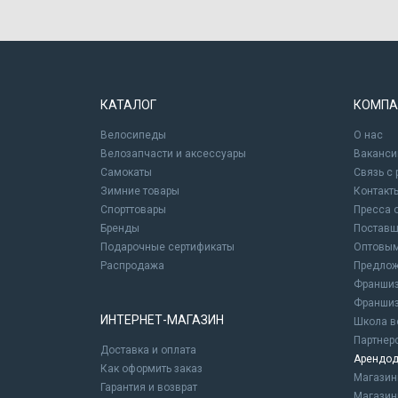
КАТАЛОГ
КОМПА
Велосипеды
О нас
Велозапчасти и аксессуары
Ваканси
Самокаты
Связь с
Зимние товары
Контакт
Спорттовары
Пресса 
Бренды
Постав
Подарочные сертификаты
Оптовым
Распродажа
Предлож
Франшиз
Франшиз
ИНТЕРНЕТ-МАГАЗИН
Школа в
Партнер
Доставка и оплата
Арендод
Как оформить заказ
Магази
Гарантия и возврат
Магазин