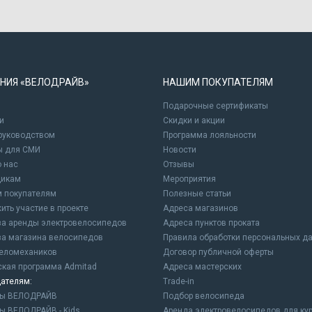
НИЯ «ВЕЛОДРАЙВ»
НАШИМ ПОКУПАТЕЛЯМ
Подарочные сертификаты
и
Cкидки и акции
 руководством
Программа лояльности
ы для СМИ
Новости
о нас
Отзывы
щикам
Мероприятия
 покупателям
Полезные статьи
ить участие в проекте
Адреса магазинов
а аренды электровелосипедов
Адреса пунктов проката
а магазина велосипедов
Правила обработки персональных д
еломехаников
Договор публичной оферты
ская программа Admitad
Адреса мастерских
ателям:
Trade-in
ны ВЕЛОДРАЙВ
Подбор велосипеда
ы ВЕЛОДРАЙВ - Kids
Аренда электровелосипедов для ку