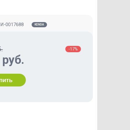
:
И-0017688
KENDA
.
-17%
 руб.
пить