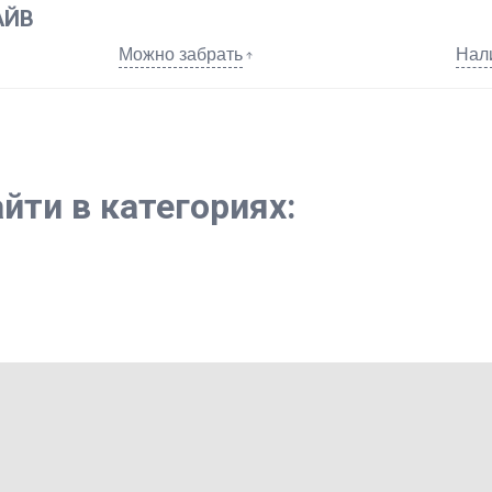
АЙВ
Можно забрать
Нал
йти в категориях: