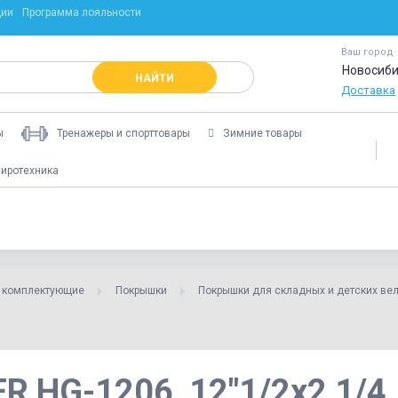
ции
Программа лояльности
Ваш город
Новосиби
НАЙТИ
Доставка
ы
Тренажеры и спорттовары
Зимние товары
иротехника
и комплектующие
Покрышки
Покрышки для складных и детских ве
 HG-1206, 12"1/2x2 1/4