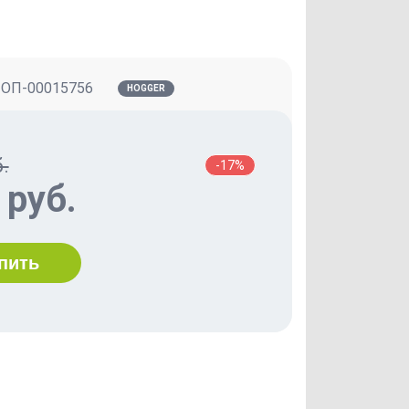
:
ОП-00015756
HOGGER
.
-17%
 руб.
пить