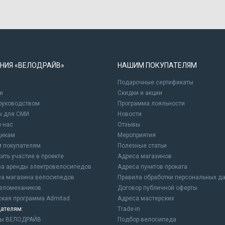
НИЯ «ВЕЛОДРАЙВ»
НАШИМ ПОКУПАТЕЛЯМ
Подарочные сертификаты
и
Cкидки и акции
 руководством
Программа лояльности
ы для СМИ
Новости
о нас
Отзывы
щикам
Мероприятия
 покупателям
Полезные статьи
ить участие в проекте
Адреса магазинов
а аренды электровелосипедов
Адреса пунктов проката
а магазина велосипедов
Правила обработки персональных д
еломехаников
Договор публичной оферты
ская программа Admitad
Адреса мастерских
ателям:
Trade-in
ны ВЕЛОДРАЙВ
Подбор велосипеда