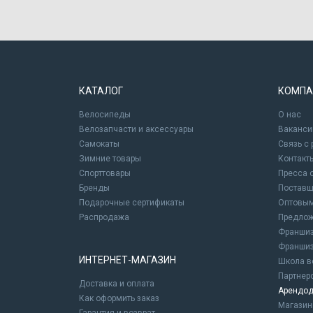
КАТАЛОГ
КОМПА
Велосипеды
О нас
Велозапчасти и аксессуары
Ваканси
Самокаты
Связь с
Зимние товары
Контакт
Спорттовары
Пресса 
Бренды
Постав
Подарочные сертификаты
Оптовым
Распродажа
Предлож
Франшиз
Франшиз
ИНТЕРНЕТ-МАГАЗИН
Школа в
Партнер
Доставка и оплата
Арендод
Как оформить заказ
Магази