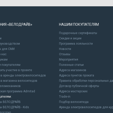
НИЯ «ВЕЛОДРАЙВ»
НАШИМ ПОКУПАТЕЛЯМ
Подарочные сертификаты
и
Cкидки и акции
 руководством
Программа лояльности
ы для СМИ
Новости
о нас
Отзывы
щикам
Мероприятия
 покупателям
Полезные статьи
ить участие в проекте
Адреса магазинов
а аренды электровелосипедов
Адреса пунктов проката
а магазина велосипедов
Правила обработки персональных д
еломехаников
Договор публичной оферты
ская программа Admitad
Адреса мастерских
ателям:
Trade-in
ны ВЕЛОДРАЙВ
Подбор велосипеда
ы ВЕЛОДРАЙВ - Kids
Аренда электровелосипедов для ку
логотип