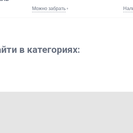
Можно забрать
Нал
йти в категориях: