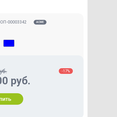
:
ОП-00003342
ACME
уб.
-17%
00 руб.
пить