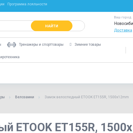
ции
Программа лояльности
Ваш город
Новосиби
НАЙТИ
Доставка
ы
Тренажеры и спорттовары
Зимние товары
иротехника
ары
Велозамки
Замок велоспедный ETOOK ET155R, 1500x12mm
ный ETOOK ET155R, 150