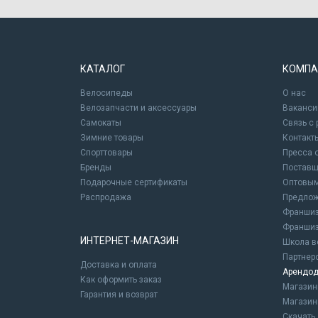
КАТАЛОГ
КОМПА
Велосипеды
О нас
Велозапчасти и аксессуары
Ваканси
Самокаты
Связь с
Зимние товары
Контакт
Спорттовары
Пресса 
Бренды
Постав
Подарочные сертификаты
Оптовым
Распродажа
Предлож
Франшиз
Франшиз
ИНТЕРНЕТ-МАГАЗИН
Школа в
Партнер
Доставка и оплата
Арендод
Как оформить заказ
Магази
Гарантия и возврат
Магазин
Скачать 