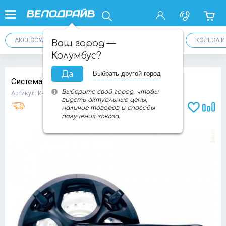
АКСЕССУАРЫ
ТРАНСМИССИЯ
ПЕДАЛИ
КОЛЕСА 
Ваш город —
Колумбус?
Да
Выбрать другой город
Система LASCO 6-180844
Выберите свой город, чтобы
Артикул: И-0057300
видеть актуальные цены,
наличие товаров и способы
Доба
Добавит
получения заказа.