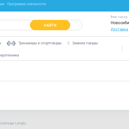
ции
Программа лояльности
Ваш город
Новосиби
НАЙТИ
Доставка
ы
Тренажеры и спорттовары
Зимние товары
иротехника
осипеды Langtu