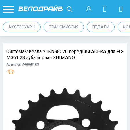
АКСЕССУАРЫ
ТРАНСМИССИЯ
ПЕДАЛИ
КО
Система/звезда Y1KN98020 передний ACERA для FC-
M361 28 зуба черная SHIMANO
Артикул: И-0068109