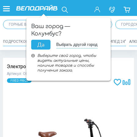
ГОРНЫЕ ВЕЛОСИПЕДЫ
ДЕТСКИЕ ВЕЛОСИПЕДЫ
ГОРОДС
Ваш город —
Колумбус?
ПОДРОСТКОВЫЙ ВЕЛОСИПЕД 20"
ПОДРОСТКОВЫЙ ВЕЛОСИПЕД 24"
АЛЮ
Да
Выбрать другой город
Выберите свой город, чтобы
видеть актуальные цены,
наличие товаров и способы
Электровелосипед SHULZ E-Krabi 24 2025
получения заказа.
Артикул: ОП-00014693
FIXED PRICE
Доба
Добавит