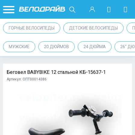
ГОРНЫЕ ВЕЛОСИПЕДЫ
ДЕТСКИЕ ВЕЛОСИПЕДЫ
МУЖСКИЕ
20 ДЮЙМОВ
24 ДЮЙМА
26" Д
Беговел BABYBIKE 12 стальной КБ-15637-1
Артикул: ОПТ00014386