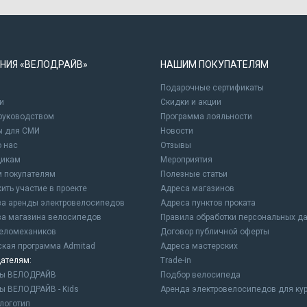
НИЯ «ВЕЛОДРАЙВ»
НАШИМ ПОКУПАТЕЛЯМ
Подарочные сертификаты
и
Cкидки и акции
 руководством
Программа лояльности
ы для СМИ
Новости
о нас
Отзывы
щикам
Мероприятия
 покупателям
Полезные статьи
ить участие в проекте
Адреса магазинов
а аренды электровелосипедов
Адреса пунктов проката
а магазина велосипедов
Правила обработки персональных д
еломехаников
Договор публичной оферты
ская программа Admitad
Адреса мастерских
ателям:
Trade-in
ны ВЕЛОДРАЙВ
Подбор велосипеда
ы ВЕЛОДРАЙВ - Kids
Аренда электровелосипедов для ку
логотип