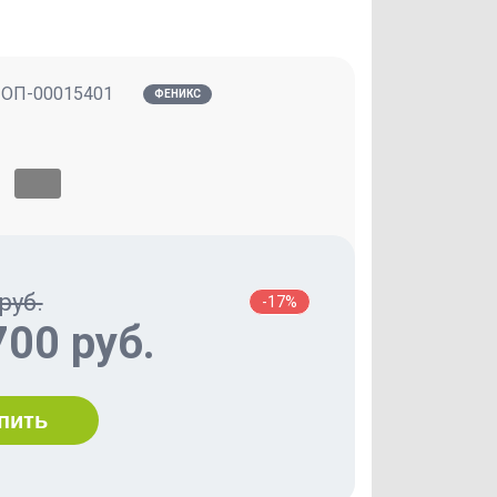
:
ОП-00015401
ФЕНИКС
руб.
-17%
700 руб.
пить