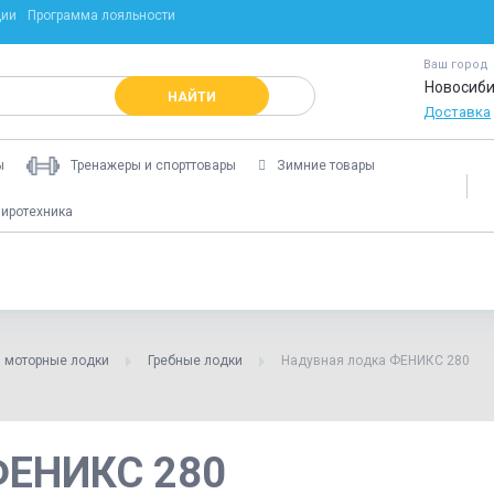
ции
Программа лояльности
Ваш город
Новосиби
НАЙТИ
Доставка
ы
Тренажеры и спорттовары
Зимние товары
иротехника
 моторные лодки
Гребные лодки
Надувная лодка ФЕНИКС 280
ФЕНИКС 280