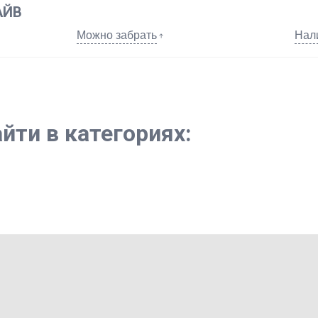
АЙВ
Можно забрать
Нал
йти в категориях: