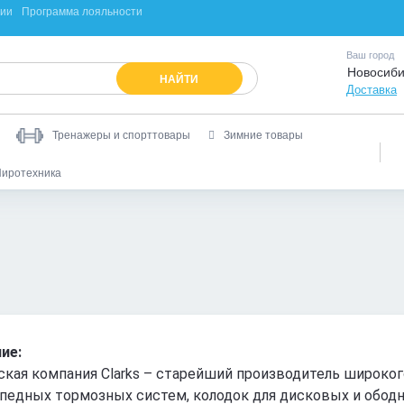
ции
Программа лояльности
Ваш город
Новосиби
НАЙТИ
Доставка
Тренажеры и спорттовары
Зимние товары
иротехника
ие:
ская компания Clarks – старейший производитель широког
педных тормозных систем, колодок для дисковых и обод