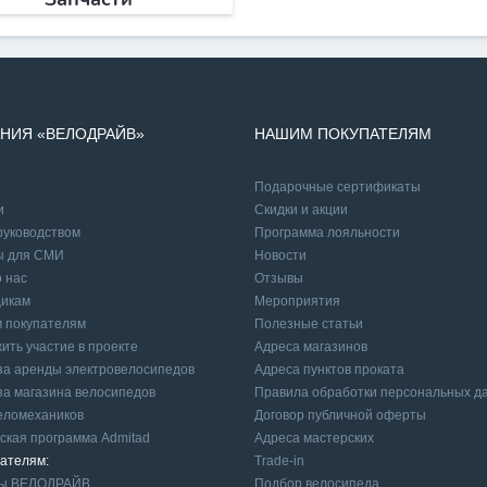
НИЯ «ВЕЛОДРАЙВ»
НАШИМ ПОКУПАТЕЛЯМ
Подарочные сертификаты
и
Cкидки и акции
руководством
Программа лояльности
ы для СМИ
Новости
 нас
Отзывы
икам
Мероприятия
 покупателям
Полезные статьи
ить участие в проекте
Адреса магазинов
а аренды электровелосипедов
Адреса пунктов проката
а магазина велосипедов
Правила обработки персональных д
еломехаников
Договор публичной оферты
ская программа Admitad
Адреса мастерских
ателям:
Trade-in
ны ВЕЛОДРАЙВ
Подбор велосипеда