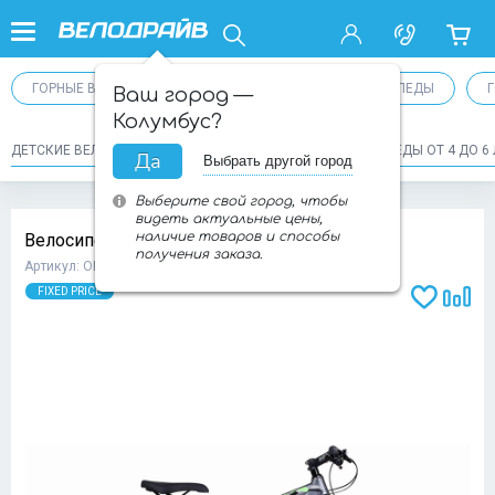
ГОРНЫЕ ВЕЛОСИПЕДЫ
ПОДРОСТКОВЫЕ ВЕЛОСИПЕДЫ
Ваш город —
Колумбус?
ДЕТСКИЕ ВЕЛОСИПЕДЫ ОТ 6 ДО 9 ЛЕТ
ДЕТСКИЕ ВЕЛОСИПЕДЫ ОТ 4 ДО 6 
Да
Выбрать другой город
Выберите свой город, чтобы
видеть актуальные цены,
наличие товаров и способы
Велосипед STELS Navigator 970 D 29 2025
получения заказа.
Артикул: ОП-00009533
FIXED PRICE
Доба
Добавит