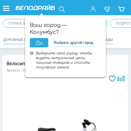
ГОРНЫЕ ВЕЛОСИПЕДЫ
ДЕТСКИЕ ВЕЛОСИПЕДЫ
ПОДРОС
Ваш город —
Колумбус?
ДОРОЖНЫЕ ВЕЛОСИПЕДЫ
КРУИЗЕРЫ
ФИКСЫ И СИНГЛСПИДЫ
Да
Выбрать другой город
Выберите свой город, чтобы
видеть актуальные цены,
наличие товаров и способы
Велосипед STARK Luna 26.1 D 2025
получения заказа.
Артикул: ОП-00008199
Доба
Добавит