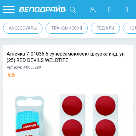
АКСЕССУАРЫ
ТРАНСМИССИЯ
ПЕДАЛИ
КО
Аптечка 7-01036 6 суперсамоклеек+шкурка инд. уп.
(25) RED DEVILS WELDTITE
Артикул: И-0050290