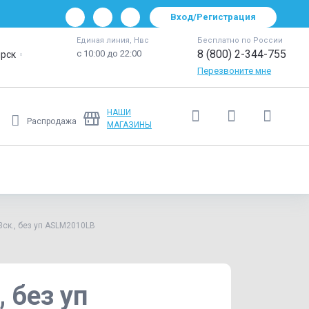
Вход/Регистрация
Единая линия, Нвс
Бесплатно по России
8 (800) 2-344-755
с 10:00 до 22:00
рск
Перезвоните мне
НАШИ
Распродажа
МАГАЗИНЫ
Ещё
3ск., без уп ASLM2010LB
 без уп