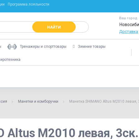
ции
Программа лояльности
Ваш город
Новосиби
НАЙТИ
Доставка
ы
Тренажеры и спорттовары
Зимние товары
иротехника
ссия
Манетки и комборучки
Манетка SHIMANO Altus М2010 левая, 
Altus М2010 левая, 3ск.,