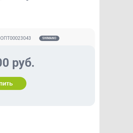
:
ОПТ00023043
SHIMANO
00 руб.
пить