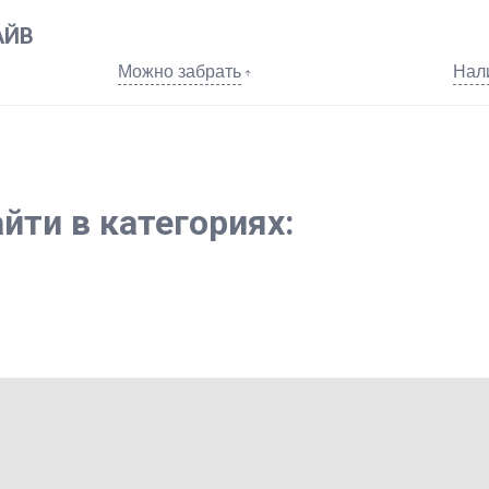
АЙВ
Можно забрать
Нал
йти в категориях: