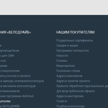
НИЯ «ВЕЛОДРАЙВ»
НАШИМ ПОКУПАТЕЛЯМ
Подарочные сертификаты
и
Cкидки и акции
 руководством
Программа лояльности
ы для СМИ
Новости
о нас
Отзывы
щикам
Мероприятия
 покупателям
Полезные статьи
ить участие в проекте
Адреса магазинов
а аренды электровелосипедов
Адреса пунктов проката
а магазина велосипедов
Правила обработки персональных д
еломехаников
Договор публичной оферты
ская программа Admitad
Адреса мастерских
ателям:
Trade-in
ны ВЕЛОДРАЙВ
Подбор велосипеда