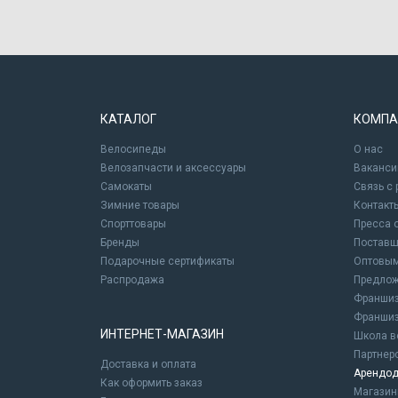
КАТАЛОГ
КОМПА
Велосипеды
О нас
Велозапчасти и аксессуары
Ваканси
Самокаты
Связь с
Зимние товары
Контакт
Спорттовары
Пресса 
Бренды
Постав
Подарочные сертификаты
Оптовым
Распродажа
Предлож
Франшиз
Франшиз
ИНТЕРНЕТ-МАГАЗИН
Школа в
Партнер
Доставка и оплата
Арендод
Как оформить заказ
Магази