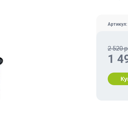
Артикул
2 520 р
1 4
Ку