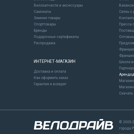
Велозапчасти и аксессуары
Ваканси
Самокаты
Связь с
Зимние товары
Контакт
Спорттовары
Пресса 
Бренды
Постав
Подарочные сертификаты
Оптовым
Распродажа
Предлож
Франшиз
Франшиз
ИНТЕРНЕТ-МАГАЗИН
Школа в
Партнер
Доставка и оплата
Арендод
Как оформить заказ
Магази
Гарантия и возврат
Магазин
Скачать 
© 2005-2
города 