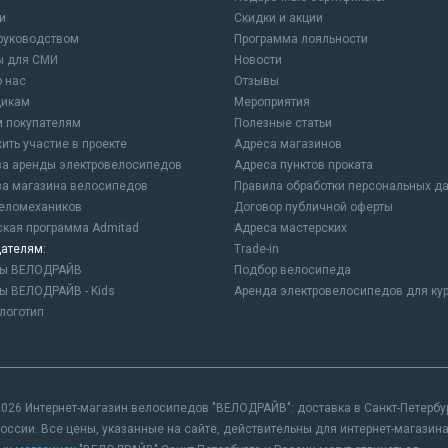
и
Cкидки и акции
 руководством
Программа лояльности
ы для СМИ
Новости
о нас
Отзывы
щикам
Мероприятия
 покупателям
Полезные статьи
ить участие в проекте
Адреса магазинов
а аренды электровелосипедов
Адреса пунктов проката
а магазина велосипедов
Правила обработки персональных д
еломехаников
Договор публичной оферты
ская программа Admitad
Адреса мастерских
ателям:
Trade-in
ны ВЕЛОДРАЙВ
Подбор велосипеда
ы ВЕЛОДРАЙВ - Kids
Аренда электровелосипедов для ку
логотип
026 Интернет-магазин велосипедов "ВЕЛОДРАЙВ": доставка в Санкт-Петербург
России. Все цены, указанные на сайте, действительны для интернет-магази