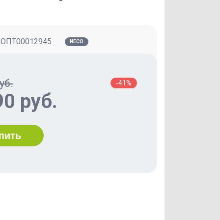
:
ОПТ00012945
NECO
уб.
-41%
90 руб.
пить