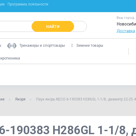
ции
Программа лояльности
Ваш город
Новосиби
НАЙТИ
Доставка
ы
Тренажеры и спорттовары
Зимние товары
иротехника
ние
Якоря
Паук якорь NECO 6-190383 H286GL 1-1/8, диаметр 22-25.4
6-190383 H286GL 1-1/8, 