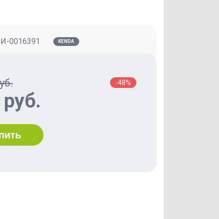
:
И-0016391
KENDA
уб.
-48%
 руб.
пить