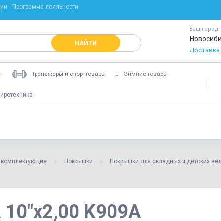
ции
Программа лояльности
Ваш город
Новосиби
НАЙТИ
Доставка
ы
Тренажеры и спорттовары
Зимние товары
иротехника
и комплектующие
Покрышки
Покрышки для складных и детских ве
10"х2,00 K909A