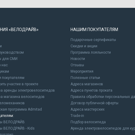
НИЯ «ВЕЛОДРАЙВ»
НАШИМ ПОКУПАТЕЛЯМ
Подарочные сертификаты
и
Cкидки и акции
 руководством
Программа лояльности
ы для СМИ
Новости
о нас
Отзывы
щикам
Мероприятия
 покупателям
Полезные статьи
ить участие в проекте
Адреса магазинов
а аренды электровелосипедов
Адреса пунктов проката
а магазина велосипедов
Правила обработки персональных д
еломехаников
Договор публичной оферты
ская программа Admitad
Адреса мастерских
ателям:
Trade-in
ны ВЕЛОДРАЙВ
Подбор велосипеда
ы ВЕЛОДРАЙВ - Kids
Аренда электровелосипедов для ку
логотип