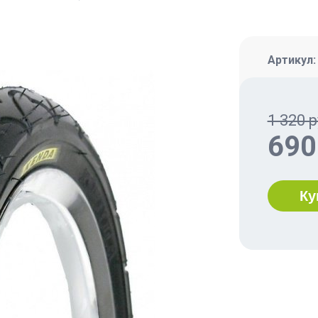
Артикул
1 320 р
690
Ку