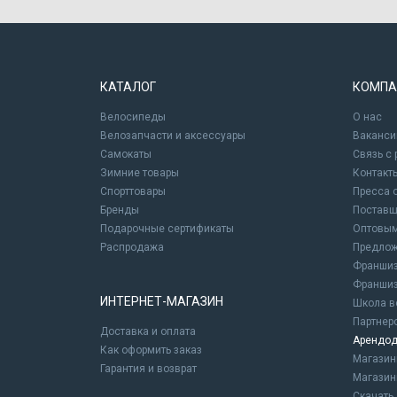
КАТАЛОГ
КОМПА
Велосипеды
О нас
Велозапчасти и аксессуары
Ваканси
Самокаты
Связь с
Зимние товары
Контакт
Спорттовары
Пресса 
Бренды
Постав
Подарочные сертификаты
Оптовым
Распродажа
Предлож
Франшиз
Франшиз
ИНТЕРНЕТ-МАГАЗИН
Школа в
Партнер
Доставка и оплата
Арендод
Как оформить заказ
Магази
Гарантия и возврат
Магазин
Скачать 