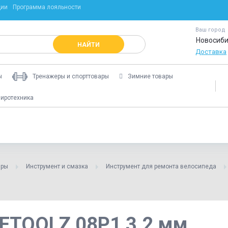
ции
Программа лояльности
Ваш город
Новосиби
НАЙТИ
Доставка
ы
Тренажеры и спорттовары
Зимние товары
иротехника
ары
Инструмент и смазка
Инструмент для ремонта велосипеда
CETOOLZ 08P1 3.2 мм