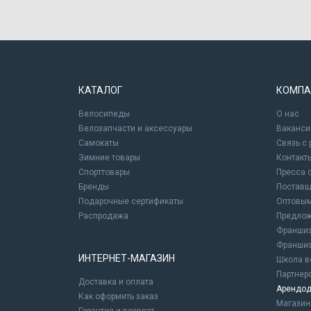
КАТАЛОГ
КОМПА
Велосипеды
О нас
Велозапчасти и аксессуары
Ваканси
Самокаты
Связь с
Зимние товары
Контакт
Спорттовары
Пресса 
Бренды
Постав
Подарочные сертификаты
Оптовым
Распродажа
Предлож
Франшиз
Франшиз
ИНТЕРНЕТ-МАГАЗИН
Школа в
Партнер
Доставка и оплата
Арендод
Как оформить заказ
Магази