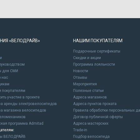
НИЯ «ВЕЛОДРАЙВ»
НАШИМ ПОКУПАТЕЛЯМ
Подарочные сертификаты
и
Cкидки и акции
 руководством
Программа лояльности
ы для СМИ
Новости
о нас
Отзывы
щикам
Мероприятия
 покупателям
Полезные статьи
ить участие в проекте
Адреса магазинов
а аренды электровелосипедов
Адреса пунктов проката
а магазина велосипедов
Правила обработки персональных д
еломехаников
Договор публичной оферты
ская программа Admitad
Адреса мастерских
ателям:
Trade-in
ны ВЕЛОДРАЙВ
Подбор велосипеда