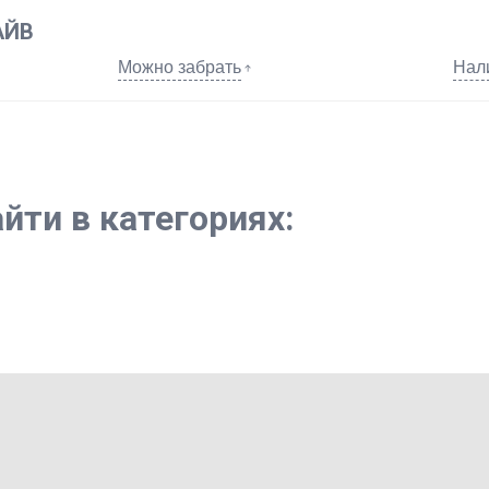
АЙВ
Можно забрать
Нал
йти в категориях: