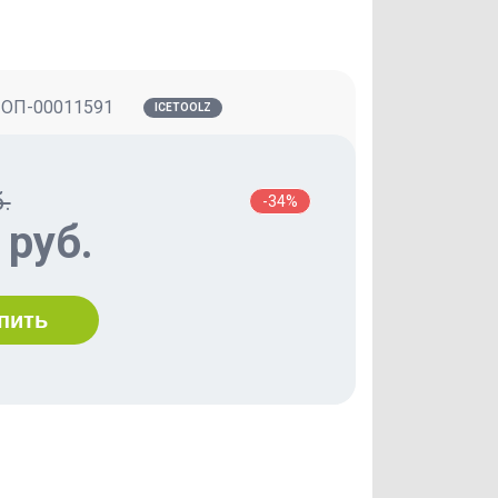
:
ОП-00011591
ICETOOLZ
.
-34%
 руб.
пить