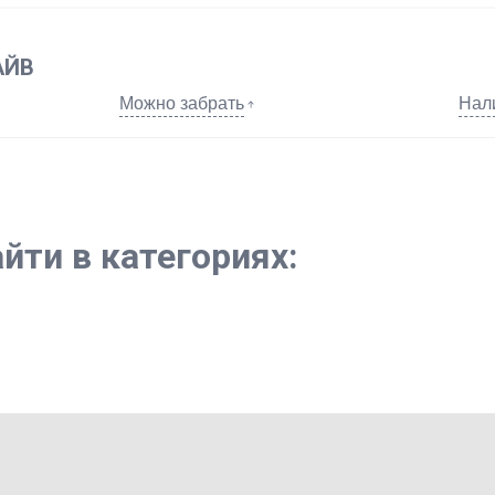
АЙВ
Можно забрать
Нал
йти в категориях: