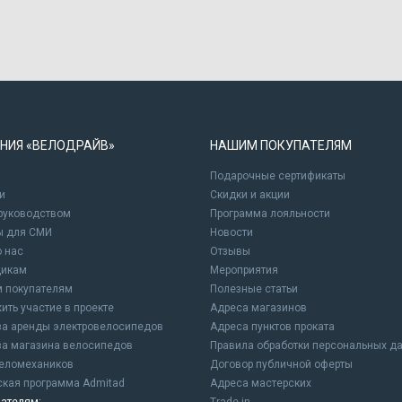
НИЯ «ВЕЛОДРАЙВ»
НАШИМ ПОКУПАТЕЛЯМ
Подарочные сертификаты
и
Cкидки и акции
 руководством
Программа лояльности
ы для СМИ
Новости
о нас
Отзывы
щикам
Мероприятия
 покупателям
Полезные статьи
ить участие в проекте
Адреса магазинов
а аренды электровелосипедов
Адреса пунктов проката
а магазина велосипедов
Правила обработки персональных д
еломехаников
Договор публичной оферты
ская программа Admitad
Адреса мастерских