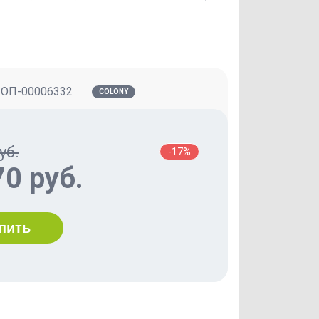
:
ОП-00006332
COLONY
уб.
-17%
70 руб.
пить