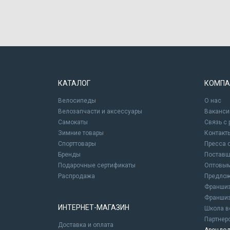
КАТАЛОГ
КОМПА
Велосипеды
О нас
Велозапчасти и аксессуары
Ваканси
Самокаты
Связь с
Зимние товары
Контакт
Спорттовары
Пресса 
Бренды
Постав
Подарочные сертификаты
Оптовым
Распродажа
Предлож
Франшиз
Франшиз
ИНТЕРНЕТ-МАГАЗИН
Школа в
Партнер
Доставка и оплата