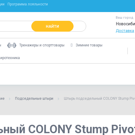
ции
Программа лояльности
Ваш город
Новосиби
НАЙТИ
Доставка
ы
Тренажеры и спорттовары
Зимние товары
иротехника
ние
Подседельные штыри
Штырь подседельный COLONY Stump Pivot
ный COLONY Stump Pivota