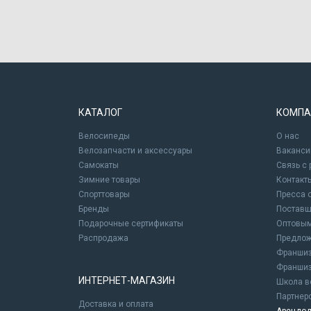
КАТАЛОГ
КОМПА
Велосипеды
О нас
Велозапчасти и аксессуары
Ваканси
Самокаты
Связь с
Зимние товары
Контакт
Спорттовары
Пресса 
Бренды
Постав
Подарочные сертификаты
Оптовым
Распродажа
Предлож
Франшиз
Франшиз
ИНТЕРНЕТ-МАГАЗИН
Школа в
Партнер
Доставка и оплата