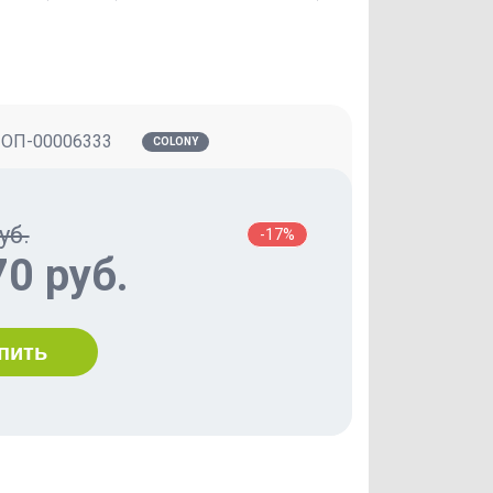
:
ОП-00006333
COLONY
уб.
-17%
70 руб.
пить