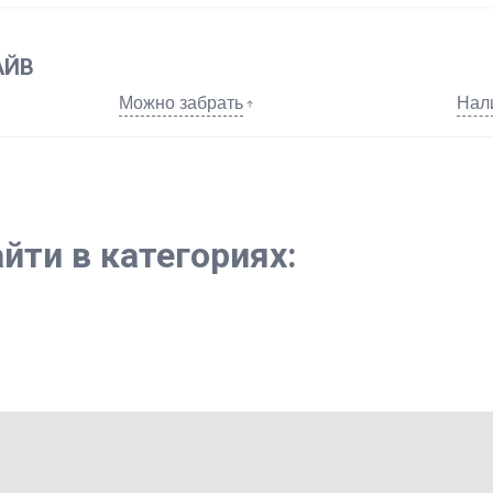
АЙВ
Можно забрать
Нал
йти в категориях: