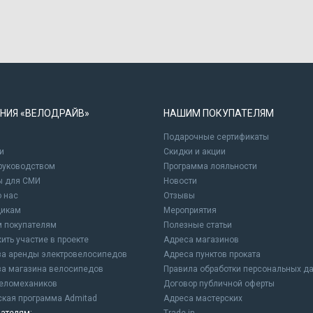
НИЯ «ВЕЛОДРАЙВ»
НАШИМ ПОКУПАТЕЛЯМ
Подарочные сертификаты
и
Cкидки и акции
 руководством
Программа лояльности
ы для СМИ
Новости
о нас
Отзывы
щикам
Мероприятия
 покупателям
Полезные статьи
ить участие в проекте
Адреса магазинов
а аренды электровелосипедов
Адреса пунктов проката
а магазина велосипедов
Правила обработки персональных д
еломехаников
Договор публичной оферты
ская программа Admitad
Адреса мастерских