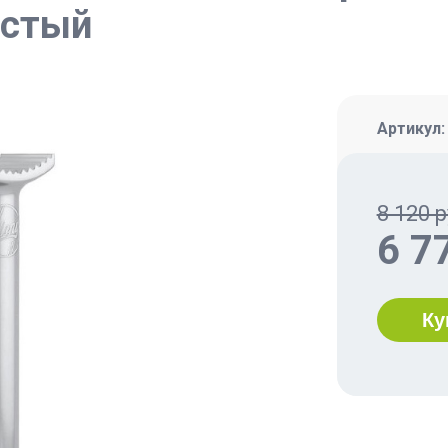
истый
Артикул
8 120 р
6 7
Ку