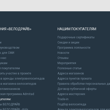
НИЯ «ВЕЛОДРАЙВ»
НАШИМ ПОКУПАТЕЛЯМ
Подарочные сертификаты
и
Cкидки и акции
 руководством
Программа лояльности
ы для СМИ
Новости
о нас
Отзывы
щикам
Мероприятия
 покупателям
Полезные статьи
ить участие в проекте
Адреса магазинов
а аренды электровелосипедов
Адреса пунктов проката
а магазина велосипедов
Правила обработки персональных д
еломехаников
Договор публичной оферты
ская программа Admitad
Адреса мастерских
ателям:
Trade-in
ны ВЕЛОДРАЙВ
Подбор велосипеда
ы ВЕЛОДРАЙВ - Kids
Аренда электровелосипедов для ку