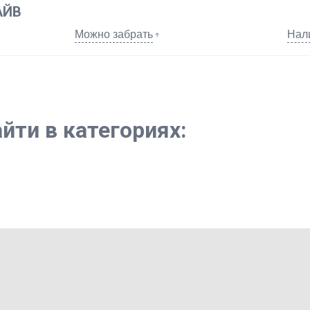
АЙВ
Можно забрать
Нал
йти в категориях: