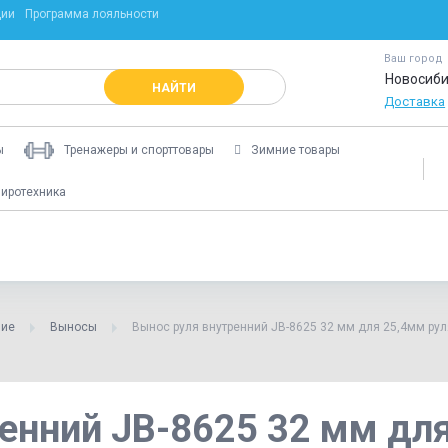
ции
Программа лояльности
Ваш город
Новосиби
НАЙТИ
Доставка
ы
Тренажеры и спорттовары
Зимние товары
иротехника
ние
Выносы
Вынос руля внутренний JB-8625 32 мм для 25,4мм рул
енний JB-8625 32 мм дл