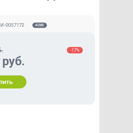
:
И-0057172
ACME
.
-17%
 руб.
пить