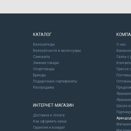
КАТАЛОГ
КОМПА
Велосипеды
О нас
Велозапчасти и аксессуары
Ваканси
Самокаты
Связь с
Зимние товары
Контакт
Спорттовары
Пресса 
Бренды
Постав
Подарочные сертификаты
Оптовым
Распродажа
Предлож
Франшиз
Франшиз
ИНТЕРНЕТ-МАГАЗИН
Школа в
Партнер
Доставка и оплата
Арендод
Как оформить заказ
Магази
Гарантия и возврат
Магазин