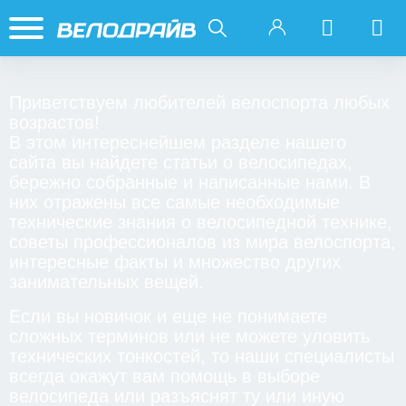
Приветствуем любителей велоспорта любых
возрастов!
В этом интереснейшем разделе нашего
сайта вы найдете статьи о велосипедах,
бережно собранные и написанные нами. В
них отражены все самые необходимые
технические знания о велосипедной технике,
советы профессионалов из мира велоспорта,
интересные факты и множество других
занимательных вещей.
Если вы новичок и еще не понимаете
сложных терминов или не можете уловить
технических тонкостей, то наши специалисты
всегда окажут вам помощь в выборе
велосипеда или разъяснят ту или иную