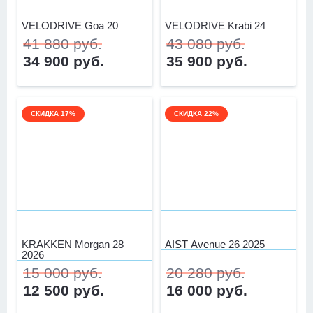
В зимний сезон в магазине работает ski-
VELODRIVE Goa 20
VELODRIVE Krabi 24
сервис
и
прокат
горных лыж,
41 880 руб.
43 080 руб.
сноубордов, сноубордической и горнолыжной
34 900 руб.
35 900 руб.
экипировки.
СКИДКА 17%
СКИДКА 22%
В магазине работает пункт аренды
электровелосипедов для курьеров и не
только. Стоимость указана
здесь
.
Вы можете сдать свой старый велосипед в
trade-
KRAKKEN Morgan 28
AIST Avenue 26 2025
in
или комиссионный магазин, если на него
2026
сохранились документы. Этим направлением
15 000 руб.
20 280 руб.
занимается специальный профессиональный
12 500 руб.
16 000 руб.
сотрудник с индивидуальным подходом к каждому