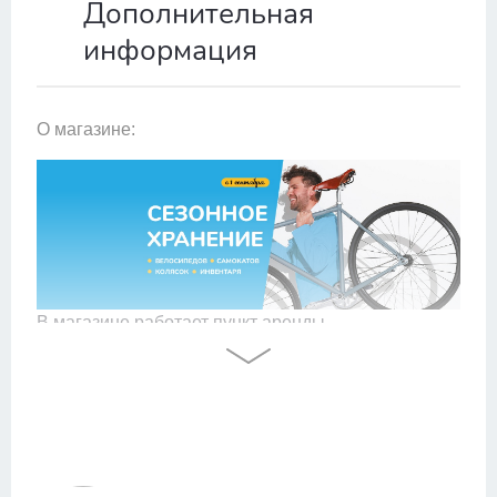
Дополнительная
информация
О магазине:
В магазине работает пункт аренды
электровелосипедов для курьеров и не
только. Стоимость указана
здесь
.
В этом магазине
представлены велосипеды известных брендов
Scott, Format, Horst, Stark, Stels, Welt, Aspect,
Alpinebike, Stalker, Aist, Superior в ценовом
диапазоне от 3 500 до 150 000 рублей. Здесь вы