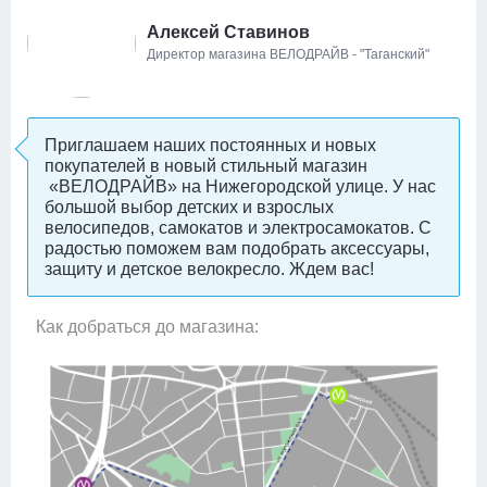
найдете мужские, женские,
Алексей Ставинов
детские
, складные,
горные
, прогулочные,
Директор магазина ВЕЛОДРАЙВ - "Таганский"
эксклюзивные, профессиональные
велосипеды, фэтбайки, гибриды, фиксы и запчасти
к ним, а также
самокаты
, электросамокаты и
скейтборды. У нас большой
Приглашаем наших постоянных и новых
покупателей в новый стильный магазин
выбор
велоаксессуаров
для взрослых и детей,
«ВЕЛОДРАЙВ» на Нижегородской улице. У нас
защиты и детских велокресел, наши сотрудники
большой выбор детских и взрослых
помогут вам разобраться в ассортименте.
велосипедов, самокатов и электросамокатов. С
Научим ваших детей кататься на велосипеде
радостью поможем вам подобрать аксессуары,
защиту и детское велокресло. Ждем вас!
прямо в магазине!
Если байк занимает
слишком много места в квартире, сдайте его нам
на
зимнее хранение
и получите перед сезоном
Как добраться до магазина:
уже настроенным.
Мы принимаем на сезонное
хранение не только велосипеды и
туристическое снаряжение, но еще и
автомобильные шины и диски -
посмотрите,
какие низкие цены
.
Также к вашим услугам летом
сервис-центр
, где вы можете отремонтировать