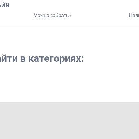
АЙВ
Можно забрать
Нал
йти в категориях: