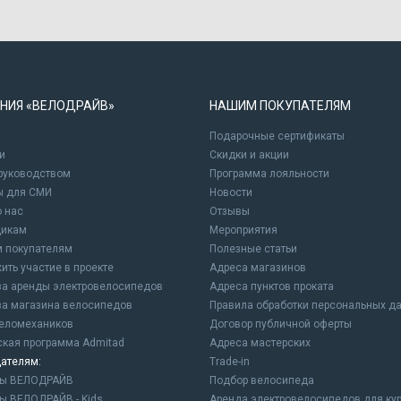
НИЯ «ВЕЛОДРАЙВ»
НАШИМ ПОКУПАТЕЛЯМ
Подарочные сертификаты
и
Cкидки и акции
 руководством
Программа лояльности
ы для СМИ
Новости
о нас
Отзывы
щикам
Мероприятия
 покупателям
Полезные статьи
ить участие в проекте
Адреса магазинов
а аренды электровелосипедов
Адреса пунктов проката
а магазина велосипедов
Правила обработки персональных д
еломехаников
Договор публичной оферты
ская программа Admitad
Адреса мастерских
ателям:
Trade-in
ны ВЕЛОДРАЙВ
Подбор велосипеда
ы ВЕЛОДРАЙВ - Kids
Аренда электровелосипедов для ку