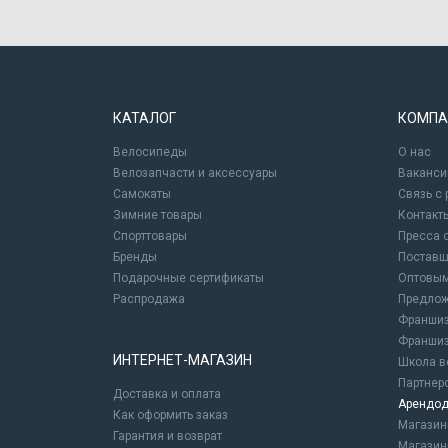
КАТАЛОГ
КОМПА
Велосипеды
О нас
Велозапчасти и аксессуары
Ваканси
Самокаты
Связь с
Зимние товары
Контакт
Спорттовары
Пресса 
Бренды
Постав
Подарочные сертификаты
Оптовым
Распродажа
Предлож
Франшиз
Франшиз
ИНТЕРНЕТ-МАГАЗИН
Школа в
Партнер
Доставка и оплата
Арендод
Как оформить заказ
Магази
Гарантия и возврат
Магазин