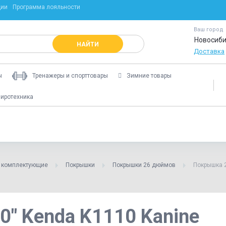
ции
Программа лояльности
Ваш город
Новосиби
НАЙТИ
Доставка
ы
Тренажеры и спорттовары
Зимние товары
иротехника
и комплектующие
Покрышки
Покрышки 26 дюймов
Покрышка 2
" Kenda K1110 Kanine