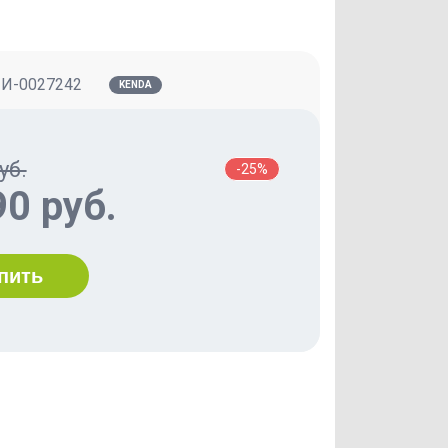
:
И-0027242
KENDA
уб.
-25%
90 руб.
пить